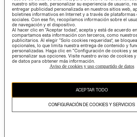
nuestro sitio web, personalizar su experiencia de usuario, rea
RECLAMACIO
entregar publicidad personalizada en nuestros sitios web, a
boletines informativos en Internet y a través de plataformas
sociales. Con ese fin, recopilamos información sobre el usua
de navegación y el dispositivo.
Al hacer clic en “Aceptar todas”, acepta y está de acuerdo e
compartamos esta información con terceros, como nuestros
publicitarios. Al elegir “Solo cookies requeridas”, se bloque
opcionales, lo que limita nuestra entrega de contenido y fu
Ecuador ($)
personalizadas. Haga clic en “Configuración de cookies y se
personalizar sus opciones. Visite nuestro aviso de cookies 
CAMBIAR REGIÓN
de datos para obtener más información.
Aviso de cookies y uso compartido de datos
El contenido de esta página web está protegido por copyright y es
ACEPTAR TODO
propiedad de H&M Hennes & Mauritz AB.
CONFIGURACIÓN DE COOKIES Y SERVICIOS