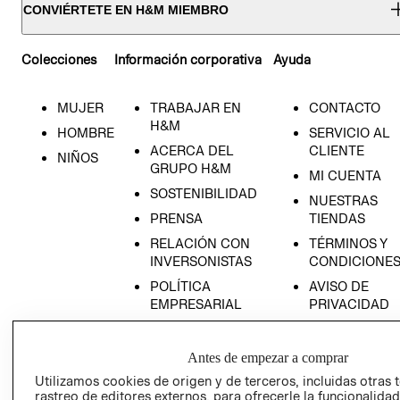
CONVIÉRTETE EN H&M MIEMBRO
Colecciones
Información corporativa
Ayuda
MUJER
TRABAJAR EN
CONTACTO
H&M
HOMBRE
SERVICIO AL
ACERCA DEL
CLIENTE
NIÑOS
GRUPO H&M
MI CUENTA
SOSTENIBILIDAD
NUESTRAS
PRENSA
TIENDAS
RELACIÓN CON
TÉRMINOS Y
INVERSONISTAS
CONDICIONE
POLÍTICA
AVISO DE
EMPRESARIAL
PRIVACIDAD
GIFT CARD
AVISO DE
Antes de empezar a comprar
COOKIES
Utilizamos cookies de origen y de terceros, incluidas otras 
rastreo de editores externos, para ofrecerle la funcionalid
LIBRO DE