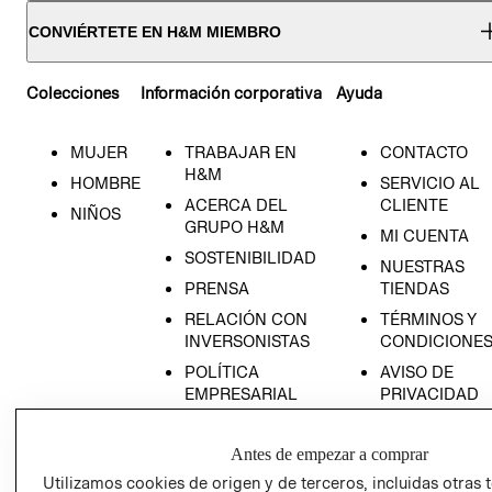
CONVIÉRTETE EN H&M MIEMBRO
Colecciones
Información corporativa
Ayuda
MUJER
TRABAJAR EN
CONTACTO
H&M
HOMBRE
SERVICIO AL
ACERCA DEL
CLIENTE
NIÑOS
GRUPO H&M
MI CUENTA
SOSTENIBILIDAD
NUESTRAS
PRENSA
TIENDAS
RELACIÓN CON
TÉRMINOS Y
INVERSONISTAS
CONDICIONE
POLÍTICA
AVISO DE
EMPRESARIAL
PRIVACIDAD
GIFT CARD
Antes de empezar a comprar
AVISO DE
COOKIES
Utilizamos cookies de origen y de terceros, incluidas otras 