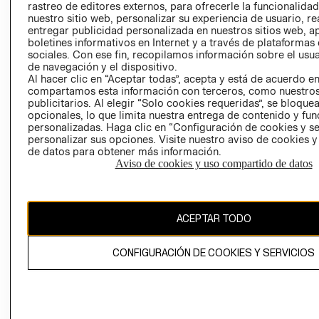
rastreo de editores externos, para ofrecerle la funcionalid
LIBRO DE
nuestro sitio web, personalizar su experiencia de usuario, rea
RECLAMACIO
entregar publicidad personalizada en nuestros sitios web, a
boletines informativos en Internet y a través de plataformas
sociales. Con ese fin, recopilamos información sobre el usua
de navegación y el dispositivo.
Al hacer clic en “Aceptar todas”, acepta y está de acuerdo e
compartamos esta información con terceros, como nuestros
publicitarios. Al elegir “Solo cookies requeridas”, se bloque
opcionales, lo que limita nuestra entrega de contenido y fu
Ecuador ($)
personalizadas. Haga clic en “Configuración de cookies y se
personalizar sus opciones. Visite nuestro aviso de cookies 
CAMBIAR REGIÓN
de datos para obtener más información.
Aviso de cookies y uso compartido de datos
El contenido de esta página web está protegido por copyright y es
ACEPTAR TODO
propiedad de H&M Hennes & Mauritz AB.
CONFIGURACIÓN DE COOKIES Y SERVICIOS