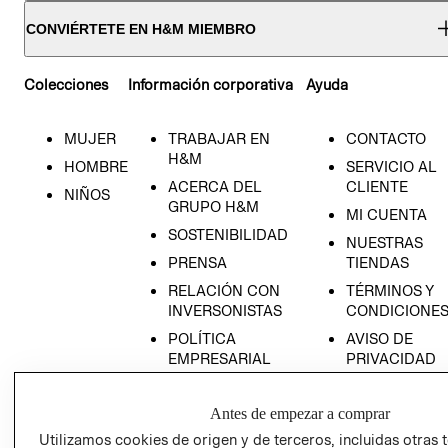
CONVIÉRTETE EN H&M MIEMBRO
Colecciones
Información corporativa
Ayuda
MUJER
TRABAJAR EN
CONTACTO
H&M
HOMBRE
SERVICIO AL
ACERCA DEL
CLIENTE
NIÑOS
GRUPO H&M
MI CUENTA
SOSTENIBILIDAD
NUESTRAS
PRENSA
TIENDAS
RELACIÓN CON
TÉRMINOS Y
INVERSONISTAS
CONDICIONE
POLÍTICA
AVISO DE
EMPRESARIAL
PRIVACIDAD
GIFT CARD
Antes de empezar a comprar
AVISO DE
COOKIES
Utilizamos cookies de origen y de terceros, incluidas otras 