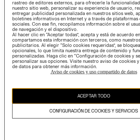
rastreo de editores externos, para ofrecerle la funcionalid
LIBRO DE
nuestro sitio web, personalizar su experiencia de usuario, rea
RECLAMACIO
entregar publicidad personalizada en nuestros sitios web, a
boletines informativos en Internet y a través de plataformas
sociales. Con ese fin, recopilamos información sobre el usua
de navegación y el dispositivo.
Al hacer clic en “Aceptar todas”, acepta y está de acuerdo e
compartamos esta información con terceros, como nuestros
publicitarios. Al elegir “Solo cookies requeridas”, se bloque
opcionales, lo que limita nuestra entrega de contenido y fu
Ecuador ($)
personalizadas. Haga clic en “Configuración de cookies y se
personalizar sus opciones. Visite nuestro aviso de cookies 
CAMBIAR REGIÓN
de datos para obtener más información.
Aviso de cookies y uso compartido de datos
El contenido de esta página web está protegido por copyright y es
ACEPTAR TODO
propiedad de H&M Hennes & Mauritz AB.
CONFIGURACIÓN DE COOKIES Y SERVICIOS