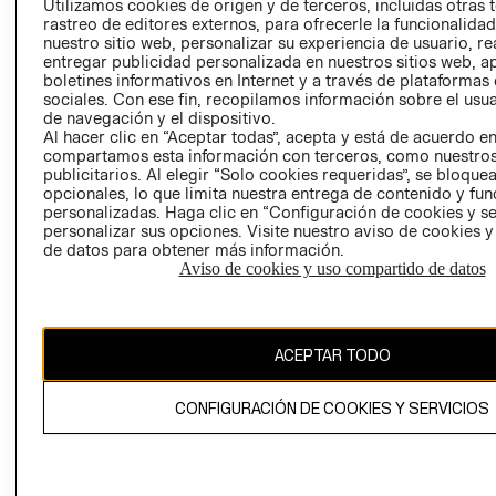
Utilizamos cookies de origen y de terceros, incluidas otras 
COOKIES
rastreo de editores externos, para ofrecerle la funcionalid
LIBRO DE
nuestro sitio web, personalizar su experiencia de usuario, rea
RECLAMACIO
entregar publicidad personalizada en nuestros sitios web, a
boletines informativos en Internet y a través de plataformas
sociales. Con ese fin, recopilamos información sobre el usua
de navegación y el dispositivo.
Al hacer clic en “Aceptar todas”, acepta y está de acuerdo e
compartamos esta información con terceros, como nuestros
publicitarios. Al elegir “Solo cookies requeridas”, se bloque
opcionales, lo que limita nuestra entrega de contenido y fu
Ecuador ($)
personalizadas. Haga clic en “Configuración de cookies y se
personalizar sus opciones. Visite nuestro aviso de cookies 
de datos para obtener más información.
CAMBIAR REGIÓN
Aviso de cookies y uso compartido de datos
El contenido de esta página web está protegido por copyright y es
ACEPTAR TODO
propiedad de H&M Hennes & Mauritz AB.
CONFIGURACIÓN DE COOKIES Y SERVICIOS