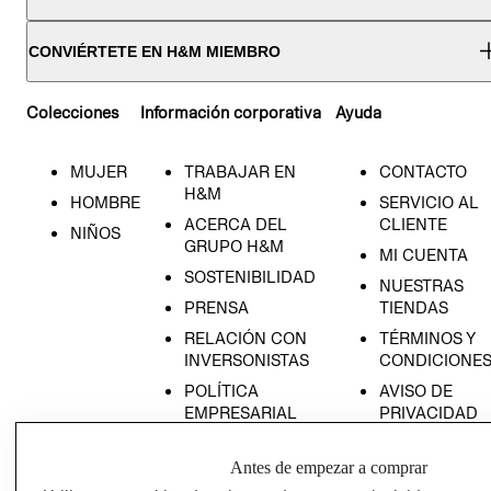
CONVIÉRTETE EN H&M MIEMBRO
Colecciones
Información corporativa
Ayuda
MUJER
TRABAJAR EN
CONTACTO
H&M
HOMBRE
SERVICIO AL
ACERCA DEL
CLIENTE
NIÑOS
GRUPO H&M
MI CUENTA
SOSTENIBILIDAD
NUESTRAS
PRENSA
TIENDAS
RELACIÓN CON
TÉRMINOS Y
INVERSONISTAS
CONDICIONE
POLÍTICA
AVISO DE
EMPRESARIAL
PRIVACIDAD
GIFT CARD
Antes de empezar a comprar
AVISO DE