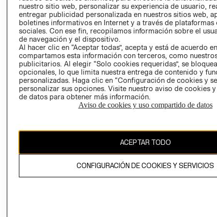
nuestro sitio web, personalizar su experiencia de usuario, rea
RECLAMACIO
entregar publicidad personalizada en nuestros sitios web, a
boletines informativos en Internet y a través de plataformas
sociales. Con ese fin, recopilamos información sobre el usua
de navegación y el dispositivo.
Al hacer clic en “Aceptar todas”, acepta y está de acuerdo e
compartamos esta información con terceros, como nuestros
publicitarios. Al elegir “Solo cookies requeridas”, se bloque
opcionales, lo que limita nuestra entrega de contenido y fu
Ecuador ($)
personalizadas. Haga clic en “Configuración de cookies y se
personalizar sus opciones. Visite nuestro aviso de cookies 
CAMBIAR REGIÓN
de datos para obtener más información.
Aviso de cookies y uso compartido de datos
El contenido de esta página web está protegido por copyright y es
ACEPTAR TODO
propiedad de H&M Hennes & Mauritz AB.
CONFIGURACIÓN DE COOKIES Y SERVICIOS