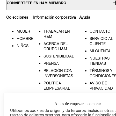
CONVIÉRTETE EN H&M MIEMBRO
Colecciones
Información corporativa
Ayuda
MUJER
TRABAJAR EN
CONTACTO
H&M
HOMBRE
SERVICIO AL
ACERCA DEL
CLIENTE
NIÑOS
GRUPO H&M
MI CUENTA
SOSTENIBILIDAD
NUESTRAS
PRENSA
TIENDAS
RELACIÓN CON
TÉRMINOS Y
INVERSONISTAS
CONDICIONE
POLÍTICA
AVISO DE
EMPRESARIAL
PRIVACIDAD
GIFT CARD
AVISO DE
Antes de empezar a comprar
COOKIES
Utilizamos cookies de origen y de terceros, incluidas otras 
rastreo de editores externos, para ofrecerle la funcionalid
LIBRO DE