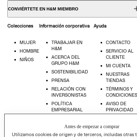
CONVIÉRTETE EN H&M MIEMBRO
Colecciones
Información corporativa
Ayuda
MUJER
TRABAJAR EN
CONTACTO
H&M
HOMBRE
SERVICIO AL
ACERCA DEL
CLIENTE
NIÑOS
GRUPO H&M
MI CUENTA
SOSTENIBILIDAD
NUESTRAS
PRENSA
TIENDAS
RELACIÓN CON
TÉRMINOS Y
INVERSONISTAS
CONDICIONE
POLÍTICA
AVISO DE
EMPRESARIAL
PRIVACIDAD
GIFT CARD
Antes de empezar a comprar
AVISO DE
COOKIES
Utilizamos cookies de origen y de terceros, incluidas otras 