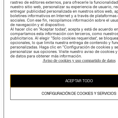
rastreo de editores externos, para ofrecerle la funcionalid
LIBRO DE
nuestro sitio web, personalizar su experiencia de usuario, rea
RECLAMACIO
entregar publicidad personalizada en nuestros sitios web, a
boletines informativos en Internet y a través de plataformas
sociales. Con ese fin, recopilamos información sobre el usua
de navegación y el dispositivo.
Al hacer clic en “Aceptar todas”, acepta y está de acuerdo e
compartamos esta información con terceros, como nuestros
publicitarios. Al elegir “Solo cookies requeridas”, se bloque
opcionales, lo que limita nuestra entrega de contenido y fu
Ecuador ($)
personalizadas. Haga clic en “Configuración de cookies y se
personalizar sus opciones. Visite nuestro aviso de cookies 
CAMBIAR REGIÓN
de datos para obtener más información.
Aviso de cookies y uso compartido de datos
El contenido de esta página web está protegido por copyright y es
ACEPTAR TODO
propiedad de H&M Hennes & Mauritz AB.
CONFIGURACIÓN DE COOKIES Y SERVICIOS