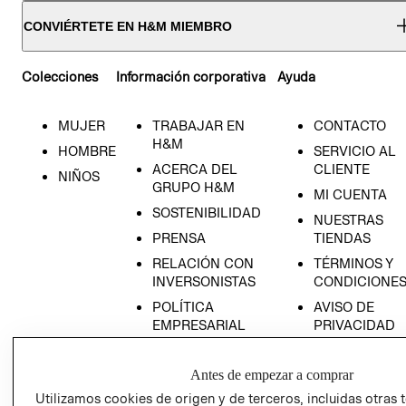
CONVIÉRTETE EN H&M MIEMBRO
Colecciones
Información corporativa
Ayuda
MUJER
TRABAJAR EN
CONTACTO
H&M
HOMBRE
SERVICIO AL
ACERCA DEL
CLIENTE
NIÑOS
GRUPO H&M
MI CUENTA
SOSTENIBILIDAD
NUESTRAS
PRENSA
TIENDAS
RELACIÓN CON
TÉRMINOS Y
INVERSONISTAS
CONDICIONE
POLÍTICA
AVISO DE
EMPRESARIAL
PRIVACIDAD
GIFT CARD
Antes de empezar a comprar
AVISO DE
COOKIES
Utilizamos cookies de origen y de terceros, incluidas otras 