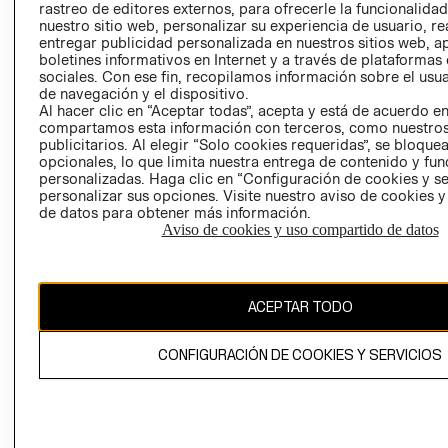
rastreo de editores externos, para ofrecerle la funcionalid
LIBRO DE
nuestro sitio web, personalizar su experiencia de usuario, rea
RECLAMACIO
entregar publicidad personalizada en nuestros sitios web, a
boletines informativos en Internet y a través de plataformas
sociales. Con ese fin, recopilamos información sobre el usua
de navegación y el dispositivo.
Al hacer clic en “Aceptar todas”, acepta y está de acuerdo e
compartamos esta información con terceros, como nuestros
publicitarios. Al elegir “Solo cookies requeridas”, se bloque
opcionales, lo que limita nuestra entrega de contenido y fu
Ecuador ($)
personalizadas. Haga clic en “Configuración de cookies y se
personalizar sus opciones. Visite nuestro aviso de cookies 
CAMBIAR REGIÓN
de datos para obtener más información.
Aviso de cookies y uso compartido de datos
El contenido de esta página web está protegido por copyright y es
ACEPTAR TODO
propiedad de H&M Hennes & Mauritz AB.
CONFIGURACIÓN DE COOKIES Y SERVICIOS