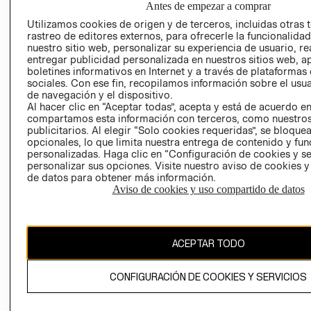
Antes de empezar a comprar
AVISO DE
Utilizamos cookies de origen y de terceros, incluidas otras 
COOKIES
rastreo de editores externos, para ofrecerle la funcionalid
nuestro sitio web, personalizar su experiencia de usuario, rea
LIBRO DE
entregar publicidad personalizada en nuestros sitios web, a
RECLAMACIO
boletines informativos en Internet y a través de plataformas
sociales. Con ese fin, recopilamos información sobre el usua
de navegación y el dispositivo.
Al hacer clic en “Aceptar todas”, acepta y está de acuerdo e
compartamos esta información con terceros, como nuestros
publicitarios. Al elegir “Solo cookies requeridas”, se bloque
opcionales, lo que limita nuestra entrega de contenido y fu
personalizadas. Haga clic en “Configuración de cookies y se
Ecuador ($)
personalizar sus opciones. Visite nuestro aviso de cookies 
de datos para obtener más información.
CAMBIAR REGIÓN
Aviso de cookies y uso compartido de datos
ACEPTAR TODO
El contenido de esta página web está protegido por copyright y es
propiedad de H&M Hennes & Mauritz AB.
CONFIGURACIÓN DE COOKIES Y SERVICIOS