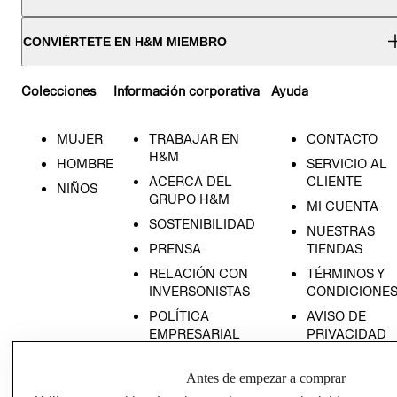
CONVIÉRTETE EN H&M MIEMBRO
Colecciones
Información corporativa
Ayuda
MUJER
TRABAJAR EN
CONTACTO
H&M
HOMBRE
SERVICIO AL
ACERCA DEL
CLIENTE
NIÑOS
GRUPO H&M
MI CUENTA
SOSTENIBILIDAD
NUESTRAS
PRENSA
TIENDAS
RELACIÓN CON
TÉRMINOS Y
INVERSONISTAS
CONDICIONE
POLÍTICA
AVISO DE
EMPRESARIAL
PRIVACIDAD
GIFT CARD
Antes de empezar a comprar
AVISO DE