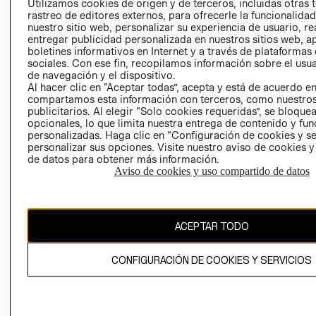
Utilizamos cookies de origen y de terceros, incluidas otras 
COOKIES
rastreo de editores externos, para ofrecerle la funcionalid
LIBRO DE
nuestro sitio web, personalizar su experiencia de usuario, rea
RECLAMACIO
entregar publicidad personalizada en nuestros sitios web, a
boletines informativos en Internet y a través de plataformas
sociales. Con ese fin, recopilamos información sobre el usua
de navegación y el dispositivo.
Al hacer clic en “Aceptar todas”, acepta y está de acuerdo e
compartamos esta información con terceros, como nuestros
publicitarios. Al elegir “Solo cookies requeridas”, se bloque
opcionales, lo que limita nuestra entrega de contenido y fu
Ecuador ($)
personalizadas. Haga clic en “Configuración de cookies y se
personalizar sus opciones. Visite nuestro aviso de cookies 
de datos para obtener más información.
CAMBIAR REGIÓN
Aviso de cookies y uso compartido de datos
El contenido de esta página web está protegido por copyright y es
ACEPTAR TODO
propiedad de H&M Hennes & Mauritz AB.
CONFIGURACIÓN DE COOKIES Y SERVICIOS