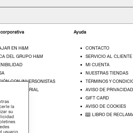
 corporativa
Ayuda
AJAR EN H&M
CONTACTO
CA DEL GRUPO H&M
SERVICIO AL CLIENTE
NIBILIDAD
MI CUENTA
SA
NUESTRAS TIENDAS
CIÓN CON INVERSONISTAS
TÉRMINOS Y CONDICI
ICA EMPRESARIAL
AVISO DE PRIVACIDA
GIFT CARD
otras
AVISO DE COOKIES
cerle la
izar su
LIBRO DE RECLAM
blicidad
oletines
redes
l usuario,