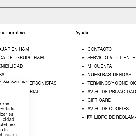
 corporativa
Ayuda
AJAR EN H&M
CONTACTO
CA DEL GRUPO H&M
SERVICIO AL CLIENTE
NIBILIDAD
MI CUENTA
SA
NUESTRAS TIENDAS
CIÓN CON INVERSONISTAS
TÉRMINOS Y CONDICI
ICA EMPRESARIAL
AVISO DE PRIVACIDA
GIFT CARD
otras
AVISO DE COOKIES
cerle la
izar su
LIBRO DE RECLAM
blicidad
oletines
redes
l usuario,