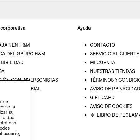
 corporativa
Ayuda
AJAR EN H&M
CONTACTO
CA DEL GRUPO H&M
SERVICIO AL CLIENTE
NIBILIDAD
MI CUENTA
SA
NUESTRAS TIENDAS
CIÓN CON INVERSONISTAS
TÉRMINOS Y CONDICI
ICA EMPRESARIAL
AVISO DE PRIVACIDA
GIFT CARD
otras
AVISO DE COOKIES
cerle la
izar su
LIBRO DE RECLAM
blicidad
oletines
redes
l usuario,