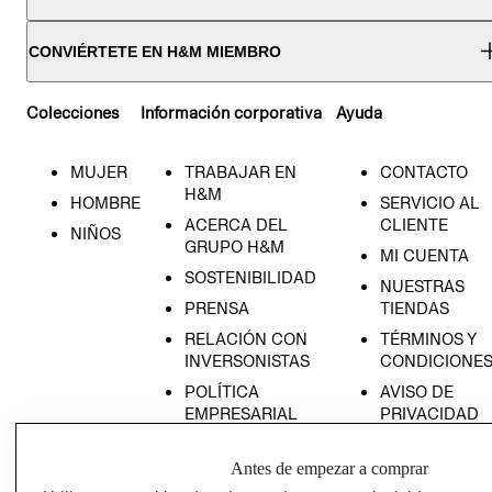
CONVIÉRTETE EN H&M MIEMBRO
Colecciones
Información corporativa
Ayuda
MUJER
TRABAJAR EN
CONTACTO
H&M
HOMBRE
SERVICIO AL
ACERCA DEL
CLIENTE
NIÑOS
GRUPO H&M
MI CUENTA
SOSTENIBILIDAD
NUESTRAS
PRENSA
TIENDAS
RELACIÓN CON
TÉRMINOS Y
INVERSONISTAS
CONDICIONE
POLÍTICA
AVISO DE
EMPRESARIAL
PRIVACIDAD
GIFT CARD
Antes de empezar a comprar
AVISO DE