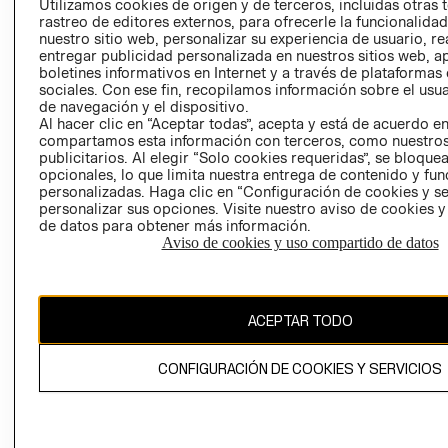
Utilizamos cookies de origen y de terceros, incluidas otras 
COOKIES
rastreo de editores externos, para ofrecerle la funcionalid
LIBRO DE
nuestro sitio web, personalizar su experiencia de usuario, rea
RECLAMACIO
entregar publicidad personalizada en nuestros sitios web, a
boletines informativos en Internet y a través de plataformas
sociales. Con ese fin, recopilamos información sobre el usua
de navegación y el dispositivo.
Al hacer clic en “Aceptar todas”, acepta y está de acuerdo e
compartamos esta información con terceros, como nuestros
publicitarios. Al elegir “Solo cookies requeridas”, se bloque
opcionales, lo que limita nuestra entrega de contenido y fu
Ecuador ($)
personalizadas. Haga clic en “Configuración de cookies y se
personalizar sus opciones. Visite nuestro aviso de cookies 
de datos para obtener más información.
CAMBIAR REGIÓN
Aviso de cookies y uso compartido de datos
El contenido de esta página web está protegido por copyright y es
ACEPTAR TODO
propiedad de H&M Hennes & Mauritz AB.
CONFIGURACIÓN DE COOKIES Y SERVICIOS