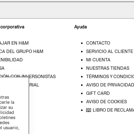
 corporativa
Ayuda
AJAR EN H&M
CONTACTO
CA DEL GRUPO H&M
SERVICIO AL CLIENTE
NIBILIDAD
MI CUENTA
SA
NUESTRAS TIENDAS
CIÓN CON INVERSONISTAS
TÉRMINOS Y CONDICI
ICA EMPRESARIAL
AVISO DE PRIVACIDA
GIFT CARD
otras
AVISO DE COOKIES
cerle la
izar su
LIBRO DE RECLAM
blicidad
oletines
redes
l usuario,