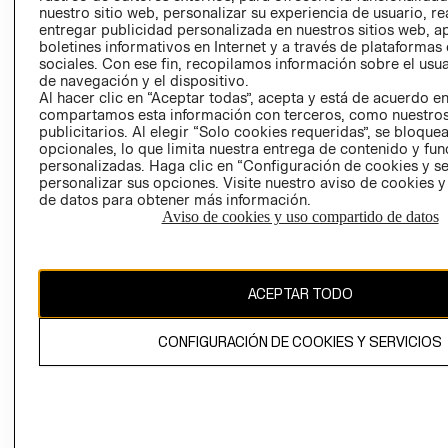
nuestro sitio web, personalizar su experiencia de usuario, rea
RECLAMACIO
entregar publicidad personalizada en nuestros sitios web, a
boletines informativos en Internet y a través de plataformas
sociales. Con ese fin, recopilamos información sobre el usua
de navegación y el dispositivo.
Al hacer clic en “Aceptar todas”, acepta y está de acuerdo e
compartamos esta información con terceros, como nuestros
publicitarios. Al elegir “Solo cookies requeridas”, se bloque
opcionales, lo que limita nuestra entrega de contenido y fu
Ecuador ($)
personalizadas. Haga clic en “Configuración de cookies y se
personalizar sus opciones. Visite nuestro aviso de cookies 
CAMBIAR REGIÓN
de datos para obtener más información.
Aviso de cookies y uso compartido de datos
El contenido de esta página web está protegido por copyright y es
ACEPTAR TODO
propiedad de H&M Hennes & Mauritz AB.
CONFIGURACIÓN DE COOKIES Y SERVICIOS