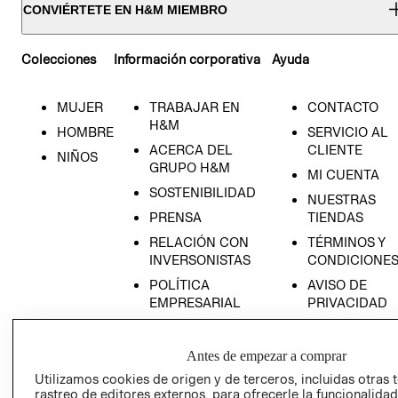
CONVIÉRTETE EN H&M MIEMBRO
Colecciones
Información corporativa
Ayuda
MUJER
TRABAJAR EN
CONTACTO
H&M
HOMBRE
SERVICIO AL
ACERCA DEL
CLIENTE
NIÑOS
GRUPO H&M
MI CUENTA
SOSTENIBILIDAD
NUESTRAS
PRENSA
TIENDAS
RELACIÓN CON
TÉRMINOS Y
INVERSONISTAS
CONDICIONE
POLÍTICA
AVISO DE
EMPRESARIAL
PRIVACIDAD
GIFT CARD
AVISO DE
Antes de empezar a comprar
COOKIES
Utilizamos cookies de origen y de terceros, incluidas otras 
rastreo de editores externos, para ofrecerle la funcionalid
LIBRO DE