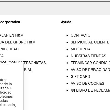
 corporativa
Ayuda
AJAR EN H&M
CONTACTO
CA DEL GRUPO H&M
SERVICIO AL CLIENTE
NIBILIDAD
MI CUENTA
SA
NUESTRAS TIENDAS
CIÓN CON INVERSONISTAS
TÉRMINOS Y CONDICI
ICA EMPRESARIAL
AVISO DE PRIVACIDA
GIFT CARD
otras
AVISO DE COOKIES
cerle la
izar su
LIBRO DE RECLAM
blicidad
oletines
redes
l usuario,