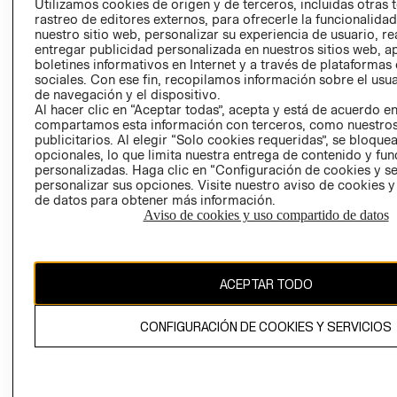
Utilizamos cookies de origen y de terceros, incluidas otras 
COOKIES
rastreo de editores externos, para ofrecerle la funcionalid
LIBRO DE
nuestro sitio web, personalizar su experiencia de usuario, rea
RECLAMACIO
entregar publicidad personalizada en nuestros sitios web, a
boletines informativos en Internet y a través de plataformas
sociales. Con ese fin, recopilamos información sobre el usua
de navegación y el dispositivo.
Al hacer clic en “Aceptar todas”, acepta y está de acuerdo e
compartamos esta información con terceros, como nuestros
publicitarios. Al elegir “Solo cookies requeridas”, se bloque
opcionales, lo que limita nuestra entrega de contenido y fu
Ecuador ($)
personalizadas. Haga clic en “Configuración de cookies y se
personalizar sus opciones. Visite nuestro aviso de cookies 
de datos para obtener más información.
CAMBIAR REGIÓN
Aviso de cookies y uso compartido de datos
El contenido de esta página web está protegido por copyright y es
ACEPTAR TODO
propiedad de H&M Hennes & Mauritz AB.
CONFIGURACIÓN DE COOKIES Y SERVICIOS