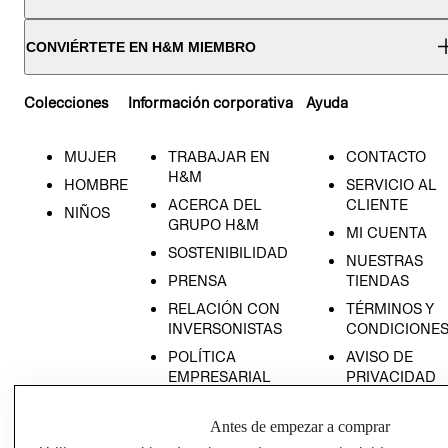
CONVIÉRTETE EN H&M MIEMBRO
Colecciones
Información corporativa
Ayuda
MUJER
TRABAJAR EN
CONTACTO
H&M
HOMBRE
SERVICIO AL
ACERCA DEL
CLIENTE
NIÑOS
GRUPO H&M
MI CUENTA
SOSTENIBILIDAD
NUESTRAS
PRENSA
TIENDAS
RELACIÓN CON
TÉRMINOS Y
INVERSONISTAS
CONDICIONE
POLÍTICA
AVISO DE
EMPRESARIAL
PRIVACIDAD
GIFT CARD
Antes de empezar a comprar
AVISO DE