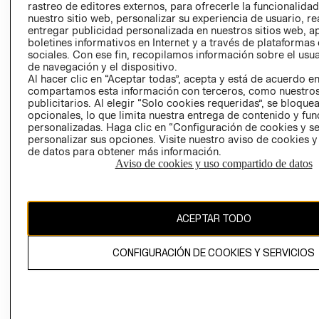
rastreo de editores externos, para ofrecerle la funcionalid
LIBRO DE
nuestro sitio web, personalizar su experiencia de usuario, rea
RECLAMACIO
entregar publicidad personalizada en nuestros sitios web, a
boletines informativos en Internet y a través de plataformas
sociales. Con ese fin, recopilamos información sobre el usua
de navegación y el dispositivo.
Al hacer clic en “Aceptar todas”, acepta y está de acuerdo e
compartamos esta información con terceros, como nuestros
publicitarios. Al elegir “Solo cookies requeridas”, se bloque
opcionales, lo que limita nuestra entrega de contenido y fu
Ecuador ($)
personalizadas. Haga clic en “Configuración de cookies y se
personalizar sus opciones. Visite nuestro aviso de cookies 
CAMBIAR REGIÓN
de datos para obtener más información.
Aviso de cookies y uso compartido de datos
El contenido de esta página web está protegido por copyright y es
ACEPTAR TODO
propiedad de H&M Hennes & Mauritz AB.
CONFIGURACIÓN DE COOKIES Y SERVICIOS