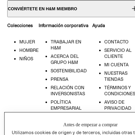
CONVIÉRTETE EN H&M MIEMBRO
Colecciones
Información corporativa
Ayuda
MUJER
TRABAJAR EN
CONTACTO
H&M
HOMBRE
SERVICIO AL
ACERCA DEL
CLIENTE
NIÑOS
GRUPO H&M
MI CUENTA
SOSTENIBILIDAD
NUESTRAS
PRENSA
TIENDAS
RELACIÓN CON
TÉRMINOS Y
INVERSONISTAS
CONDICIONE
POLÍTICA
AVISO DE
EMPRESARIAL
PRIVACIDAD
GIFT CARD
Antes de empezar a comprar
AVISO DE
COOKIES
Utilizamos cookies de origen y de terceros, incluidas otras 