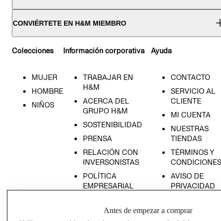
CONVIÉRTETE EN H&M MIEMBRO
Colecciones
Información corporativa
Ayuda
MUJER
TRABAJAR EN
CONTACTO
H&M
HOMBRE
SERVICIO AL
ACERCA DEL
CLIENTE
NIÑOS
GRUPO H&M
MI CUENTA
SOSTENIBILIDAD
NUESTRAS
PRENSA
TIENDAS
RELACIÓN CON
TÉRMINOS Y
INVERSONISTAS
CONDICIONE
POLÍTICA
AVISO DE
EMPRESARIAL
PRIVACIDAD
GIFT CARD
Antes de empezar a comprar
AVISO DE