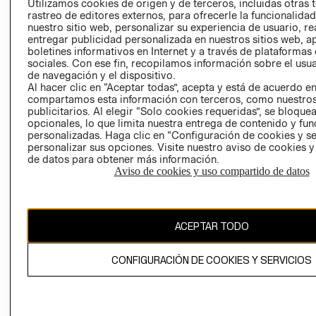
Utilizamos cookies de origen y de terceros, incluidas otras 
COOKIES
rastreo de editores externos, para ofrecerle la funcionalid
LIBRO DE
nuestro sitio web, personalizar su experiencia de usuario, rea
RECLAMACIO
entregar publicidad personalizada en nuestros sitios web, a
boletines informativos en Internet y a través de plataformas
sociales. Con ese fin, recopilamos información sobre el usua
de navegación y el dispositivo.
Al hacer clic en “Aceptar todas”, acepta y está de acuerdo e
compartamos esta información con terceros, como nuestros
publicitarios. Al elegir “Solo cookies requeridas”, se bloque
opcionales, lo que limita nuestra entrega de contenido y fu
Ecuador ($)
personalizadas. Haga clic en “Configuración de cookies y se
personalizar sus opciones. Visite nuestro aviso de cookies 
de datos para obtener más información.
CAMBIAR REGIÓN
Aviso de cookies y uso compartido de datos
El contenido de esta página web está protegido por copyright y es
ACEPTAR TODO
propiedad de H&M Hennes & Mauritz AB.
CONFIGURACIÓN DE COOKIES Y SERVICIOS