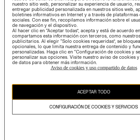
nuestro sitio web, personalizar su experiencia de usuario, rea
RECLAMACIO
entregar publicidad personalizada en nuestros sitios web, a
boletines informativos en Internet y a través de plataformas
sociales. Con ese fin, recopilamos información sobre el usua
de navegación y el dispositivo.
Al hacer clic en “Aceptar todas”, acepta y está de acuerdo e
compartamos esta información con terceros, como nuestros
publicitarios. Al elegir “Solo cookies requeridas”, se bloque
opcionales, lo que limita nuestra entrega de contenido y fu
Ecuador ($)
personalizadas. Haga clic en “Configuración de cookies y se
personalizar sus opciones. Visite nuestro aviso de cookies 
CAMBIAR REGIÓN
de datos para obtener más información.
Aviso de cookies y uso compartido de datos
El contenido de esta página web está protegido por copyright y es
ACEPTAR TODO
propiedad de H&M Hennes & Mauritz AB.
CONFIGURACIÓN DE COOKIES Y SERVICIOS