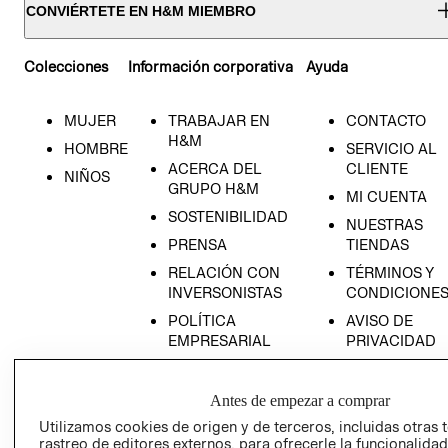
CONVIÉRTETE EN H&M MIEMBRO
Colecciones
Información corporativa
Ayuda
MUJER
TRABAJAR EN
CONTACTO
H&M
HOMBRE
SERVICIO AL
ACERCA DEL
CLIENTE
NIÑOS
GRUPO H&M
MI CUENTA
SOSTENIBILIDAD
NUESTRAS
PRENSA
TIENDAS
RELACIÓN CON
TÉRMINOS Y
INVERSONISTAS
CONDICIONE
POLÍTICA
AVISO DE
EMPRESARIAL
PRIVACIDAD
GIFT CARD
AVISO DE
Antes de empezar a comprar
COOKIES
Utilizamos cookies de origen y de terceros, incluidas otras 
rastreo de editores externos, para ofrecerle la funcionalid
LIBRO DE