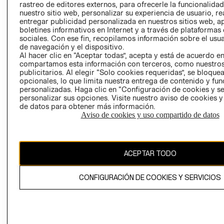
rastreo de editores externos, para ofrecerle la funcionalid
LIBRO DE
nuestro sitio web, personalizar su experiencia de usuario, rea
RECLAMACIO
entregar publicidad personalizada en nuestros sitios web, a
boletines informativos en Internet y a través de plataformas
sociales. Con ese fin, recopilamos información sobre el usua
de navegación y el dispositivo.
Al hacer clic en “Aceptar todas”, acepta y está de acuerdo e
compartamos esta información con terceros, como nuestros
publicitarios. Al elegir “Solo cookies requeridas”, se bloque
opcionales, lo que limita nuestra entrega de contenido y fu
Ecuador ($)
personalizadas. Haga clic en “Configuración de cookies y se
personalizar sus opciones. Visite nuestro aviso de cookies 
CAMBIAR REGIÓN
de datos para obtener más información.
Aviso de cookies y uso compartido de datos
El contenido de esta página web está protegido por copyright y es
ACEPTAR TODO
propiedad de H&M Hennes & Mauritz AB.
CONFIGURACIÓN DE COOKIES Y SERVICIOS