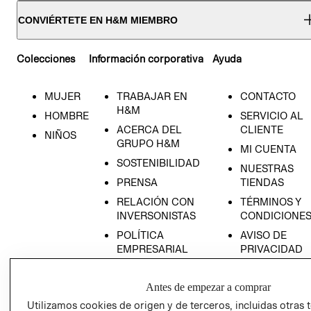
CONVIÉRTETE EN H&M MIEMBRO
Colecciones
Información corporativa
Ayuda
MUJER
TRABAJAR EN
CONTACTO
H&M
HOMBRE
SERVICIO AL
ACERCA DEL
CLIENTE
NIÑOS
GRUPO H&M
MI CUENTA
SOSTENIBILIDAD
NUESTRAS
PRENSA
TIENDAS
RELACIÓN CON
TÉRMINOS Y
INVERSONISTAS
CONDICIONE
POLÍTICA
AVISO DE
EMPRESARIAL
PRIVACIDAD
GIFT CARD
Antes de empezar a comprar
AVISO DE
COOKIES
Utilizamos cookies de origen y de terceros, incluidas otras 