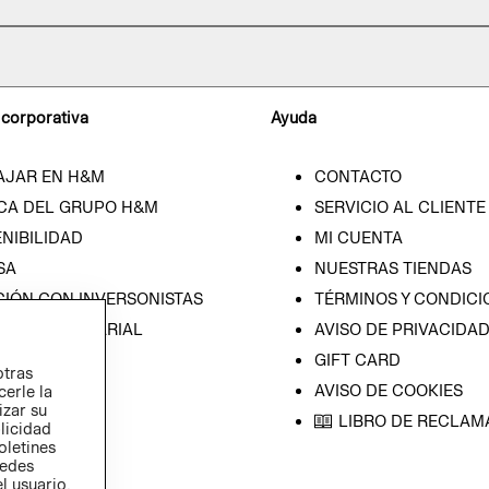
 corporativa
Ayuda
AJAR EN H&M
CONTACTO
CA DEL GRUPO H&M
SERVICIO AL CLIENTE
NIBILIDAD
MI CUENTA
SA
NUESTRAS TIENDAS
CIÓN CON INVERSONISTAS
TÉRMINOS Y CONDICI
ICA EMPRESARIAL
AVISO DE PRIVACIDA
GIFT CARD
otras
AVISO DE COOKIES
cerle la
izar su
LIBRO DE RECLAM
blicidad
oletines
redes
l usuario,