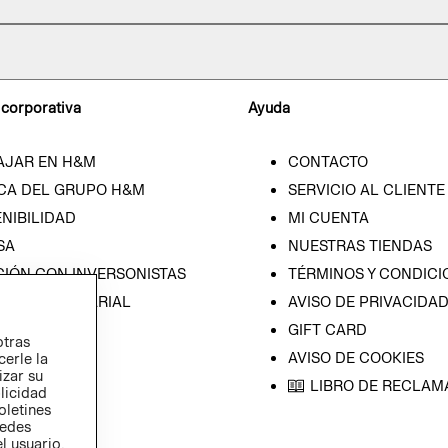
 corporativa
Ayuda
AJAR EN H&M
CONTACTO
CA DEL GRUPO H&M
SERVICIO AL CLIENTE
NIBILIDAD
MI CUENTA
SA
NUESTRAS TIENDAS
CIÓN CON INVERSONISTAS
TÉRMINOS Y CONDICI
ICA EMPRESARIAL
AVISO DE PRIVACIDA
GIFT CARD
otras
AVISO DE COOKIES
cerle la
izar su
LIBRO DE RECLAM
blicidad
oletines
redes
l usuario,