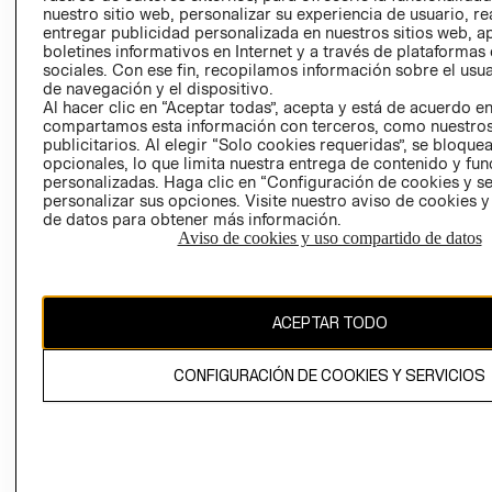
nuestro sitio web, personalizar su experiencia de usuario, rea
RECLAMACIO
entregar publicidad personalizada en nuestros sitios web, a
boletines informativos en Internet y a través de plataformas
sociales. Con ese fin, recopilamos información sobre el usua
de navegación y el dispositivo.
Al hacer clic en “Aceptar todas”, acepta y está de acuerdo e
compartamos esta información con terceros, como nuestros
publicitarios. Al elegir “Solo cookies requeridas”, se bloque
opcionales, lo que limita nuestra entrega de contenido y fu
Ecuador ($)
personalizadas. Haga clic en “Configuración de cookies y se
personalizar sus opciones. Visite nuestro aviso de cookies 
CAMBIAR REGIÓN
de datos para obtener más información.
Aviso de cookies y uso compartido de datos
El contenido de esta página web está protegido por copyright y es
ACEPTAR TODO
propiedad de H&M Hennes & Mauritz AB.
CONFIGURACIÓN DE COOKIES Y SERVICIOS