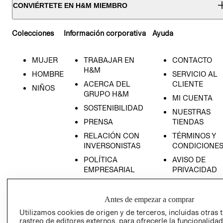
CONVIÉRTETE EN H&M MIEMBRO
Colecciones
Información corporativa
Ayuda
MUJER
TRABAJAR EN
CONTACTO
H&M
HOMBRE
SERVICIO AL
ACERCA DEL
CLIENTE
NIÑOS
GRUPO H&M
MI CUENTA
SOSTENIBILIDAD
NUESTRAS
PRENSA
TIENDAS
RELACIÓN CON
TÉRMINOS Y
INVERSONISTAS
CONDICIONE
POLÍTICA
AVISO DE
EMPRESARIAL
PRIVACIDAD
GIFT CARD
AVISO DE
Antes de empezar a comprar
COOKIES
Utilizamos cookies de origen y de terceros, incluidas otras 
rastreo de editores externos, para ofrecerle la funcionalid
LIBRO DE