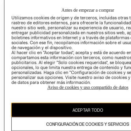
EMPRESARIAL
PRIVACIDAD
GIFT CARD
Antes de empezar a comprar
AVISO DE
Utilizamos cookies de origen y de terceros, incluidas otras 
rastreo de editores externos, para ofrecerle la funcionalid
COOKIES
nuestro sitio web, personalizar su experiencia de usuario, rea
LIBRO DE
entregar publicidad personalizada en nuestros sitios web, a
RECLAMACIO
boletines informativos en Internet y a través de plataformas
sociales. Con ese fin, recopilamos información sobre el usua
de navegación y el dispositivo.
Al hacer clic en “Aceptar todas”, acepta y está de acuerdo e
compartamos esta información con terceros, como nuestros
publicitarios. Al elegir “Solo cookies requeridas”, se bloque
opcionales, lo que limita nuestra entrega de contenido y fu
personalizadas. Haga clic en “Configuración de cookies y se
personalizar sus opciones. Visite nuestro aviso de cookies 
Ecuador ($)
de datos para obtener más información.
Aviso de cookies y uso compartido de datos
CAMBIAR REGIÓN
ACEPTAR TODO
El contenido de esta página web está protegido por copyright y es
propiedad de H&M Hennes & Mauritz AB.
CONFIGURACIÓN DE COOKIES Y SERVICIOS