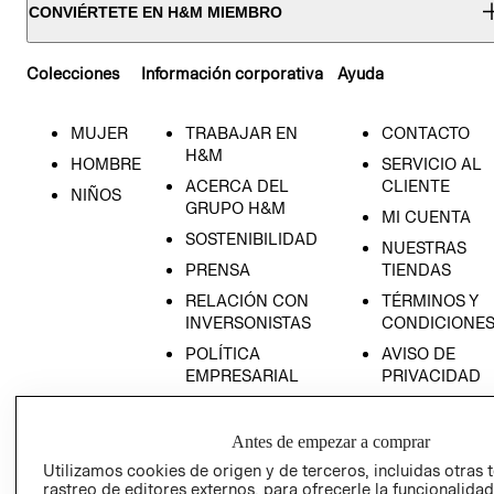
CONVIÉRTETE EN H&M MIEMBRO
Colecciones
Información corporativa
Ayuda
MUJER
TRABAJAR EN
CONTACTO
H&M
HOMBRE
SERVICIO AL
ACERCA DEL
CLIENTE
NIÑOS
GRUPO H&M
MI CUENTA
SOSTENIBILIDAD
NUESTRAS
PRENSA
TIENDAS
RELACIÓN CON
TÉRMINOS Y
INVERSONISTAS
CONDICIONE
POLÍTICA
AVISO DE
EMPRESARIAL
PRIVACIDAD
GIFT CARD
AVISO DE
Antes de empezar a comprar
COOKIES
Utilizamos cookies de origen y de terceros, incluidas otras 
rastreo de editores externos, para ofrecerle la funcionalid
LIBRO DE