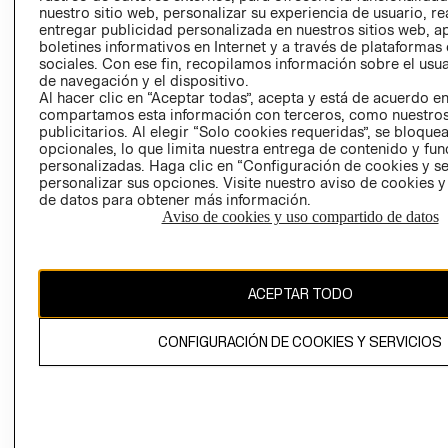
nuestro sitio web, personalizar su experiencia de usuario, rea
RECLAMACIO
entregar publicidad personalizada en nuestros sitios web, a
boletines informativos en Internet y a través de plataformas
sociales. Con ese fin, recopilamos información sobre el usua
de navegación y el dispositivo.
Al hacer clic en “Aceptar todas”, acepta y está de acuerdo e
compartamos esta información con terceros, como nuestros
publicitarios. Al elegir “Solo cookies requeridas”, se bloque
opcionales, lo que limita nuestra entrega de contenido y fu
Ecuador ($)
personalizadas. Haga clic en “Configuración de cookies y se
personalizar sus opciones. Visite nuestro aviso de cookies 
CAMBIAR REGIÓN
de datos para obtener más información.
Aviso de cookies y uso compartido de datos
El contenido de esta página web está protegido por copyright y es
ACEPTAR TODO
propiedad de H&M Hennes & Mauritz AB.
CONFIGURACIÓN DE COOKIES Y SERVICIOS