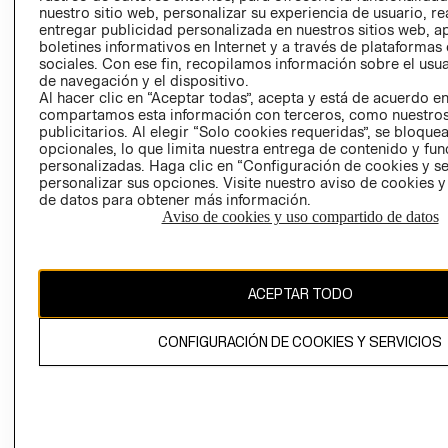
nuestro sitio web, personalizar su experiencia de usuario, rea
RECLAMACIO
entregar publicidad personalizada en nuestros sitios web, a
boletines informativos en Internet y a través de plataformas
sociales. Con ese fin, recopilamos información sobre el usua
de navegación y el dispositivo.
Al hacer clic en “Aceptar todas”, acepta y está de acuerdo e
compartamos esta información con terceros, como nuestros
publicitarios. Al elegir “Solo cookies requeridas”, se bloque
opcionales, lo que limita nuestra entrega de contenido y fu
Ecuador ($)
personalizadas. Haga clic en “Configuración de cookies y se
personalizar sus opciones. Visite nuestro aviso de cookies 
CAMBIAR REGIÓN
de datos para obtener más información.
Aviso de cookies y uso compartido de datos
El contenido de esta página web está protegido por copyright y es
ACEPTAR TODO
propiedad de H&M Hennes & Mauritz AB.
CONFIGURACIÓN DE COOKIES Y SERVICIOS