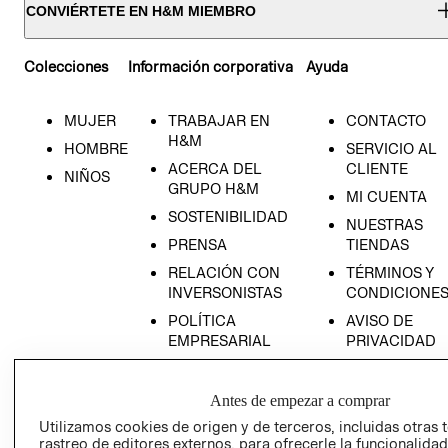
CONVIÉRTETE EN H&M MIEMBRO
Colecciones
Información corporativa
Ayuda
MUJER
TRABAJAR EN
CONTACTO
H&M
HOMBRE
SERVICIO AL
ACERCA DEL
CLIENTE
NIÑOS
GRUPO H&M
MI CUENTA
SOSTENIBILIDAD
NUESTRAS
PRENSA
TIENDAS
RELACIÓN CON
TÉRMINOS Y
INVERSONISTAS
CONDICIONE
POLÍTICA
AVISO DE
EMPRESARIAL
PRIVACIDAD
GIFT CARD
AVISO DE
Antes de empezar a comprar
COOKIES
Utilizamos cookies de origen y de terceros, incluidas otras 
rastreo de editores externos, para ofrecerle la funcionalid
LIBRO DE