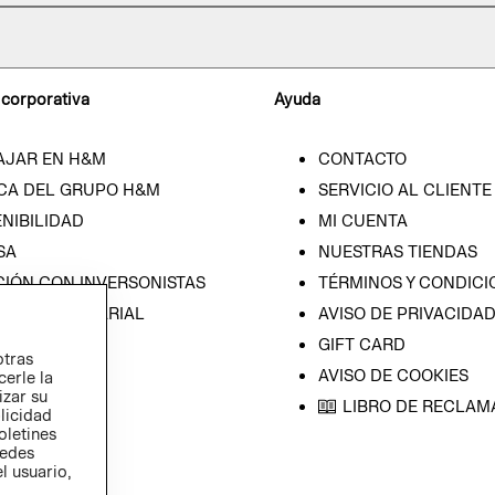
 corporativa
Ayuda
AJAR EN H&M
CONTACTO
CA DEL GRUPO H&M
SERVICIO AL CLIENTE
NIBILIDAD
MI CUENTA
SA
NUESTRAS TIENDAS
CIÓN CON INVERSONISTAS
TÉRMINOS Y CONDICI
ICA EMPRESARIAL
AVISO DE PRIVACIDA
GIFT CARD
otras
AVISO DE COOKIES
cerle la
izar su
LIBRO DE RECLAM
blicidad
oletines
redes
l usuario,