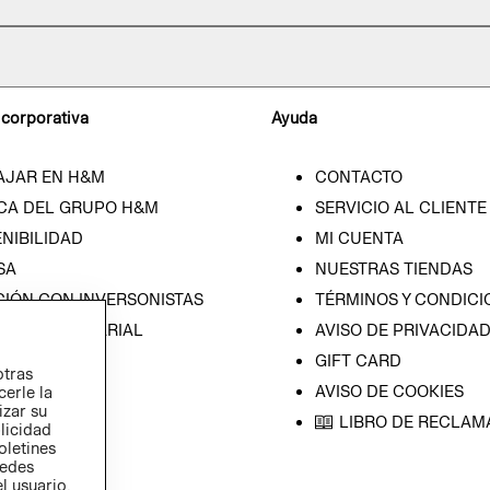
 corporativa
Ayuda
AJAR EN H&M
CONTACTO
CA DEL GRUPO H&M
SERVICIO AL CLIENTE
NIBILIDAD
MI CUENTA
SA
NUESTRAS TIENDAS
CIÓN CON INVERSONISTAS
TÉRMINOS Y CONDICI
ICA EMPRESARIAL
AVISO DE PRIVACIDA
GIFT CARD
otras
AVISO DE COOKIES
cerle la
izar su
LIBRO DE RECLAM
blicidad
oletines
redes
l usuario,