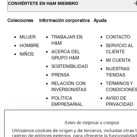
CONVIÉRTETE EN H&M MIEMBRO
Colecciones
Información corporativa
Ayuda
MUJER
TRABAJAR EN
CONTACTO
H&M
HOMBRE
SERVICIO AL
ACERCA DEL
CLIENTE
NIÑOS
GRUPO H&M
MI CUENTA
SOSTENIBILIDAD
NUESTRAS
PRENSA
TIENDAS
RELACIÓN CON
TÉRMINOS Y
INVERSONISTAS
CONDICIONE
POLÍTICA
AVISO DE
EMPRESARIAL
PRIVACIDAD
GIFT CARD
AVISO DE
Antes de empezar a comprar
COOKIES
Utilizamos cookies de origen y de terceros, incluidas otras 
rastreo de editores externos, para ofrecerle la funcionalid
LIBRO DE