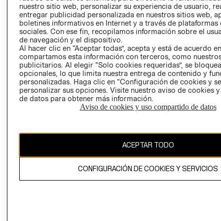
nuestro sitio web, personalizar su experiencia de usuario, rea
RECLAMACIO
entregar publicidad personalizada en nuestros sitios web, a
boletines informativos en Internet y a través de plataformas
sociales. Con ese fin, recopilamos información sobre el usua
de navegación y el dispositivo.
Al hacer clic en “Aceptar todas”, acepta y está de acuerdo e
compartamos esta información con terceros, como nuestros
publicitarios. Al elegir “Solo cookies requeridas”, se bloque
opcionales, lo que limita nuestra entrega de contenido y fu
Ecuador ($)
personalizadas. Haga clic en “Configuración de cookies y se
personalizar sus opciones. Visite nuestro aviso de cookies 
CAMBIAR REGIÓN
de datos para obtener más información.
Aviso de cookies y uso compartido de datos
El contenido de esta página web está protegido por copyright y es
ACEPTAR TODO
propiedad de H&M Hennes & Mauritz AB.
CONFIGURACIÓN DE COOKIES Y SERVICIOS