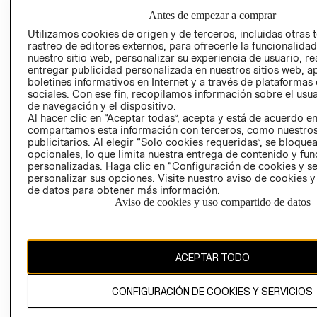
GIFT CARD
Antes de empezar a comprar
AVISO DE
Utilizamos cookies de origen y de terceros, incluidas otras 
COOKIES
rastreo de editores externos, para ofrecerle la funcionalid
nuestro sitio web, personalizar su experiencia de usuario, rea
LIBRO DE
entregar publicidad personalizada en nuestros sitios web, a
RECLAMACIO
boletines informativos en Internet y a través de plataformas
sociales. Con ese fin, recopilamos información sobre el usua
de navegación y el dispositivo.
Al hacer clic en “Aceptar todas”, acepta y está de acuerdo e
compartamos esta información con terceros, como nuestros
publicitarios. Al elegir “Solo cookies requeridas”, se bloque
opcionales, lo que limita nuestra entrega de contenido y fu
personalizadas. Haga clic en “Configuración de cookies y se
Ecuador ($)
personalizar sus opciones. Visite nuestro aviso de cookies 
de datos para obtener más información.
Aviso de cookies y uso compartido de datos
CAMBIAR REGIÓN
ACEPTAR TODO
El contenido de esta página web está protegido por copyright y es
propiedad de H&M Hennes & Mauritz AB.
CONFIGURACIÓN DE COOKIES Y SERVICIOS