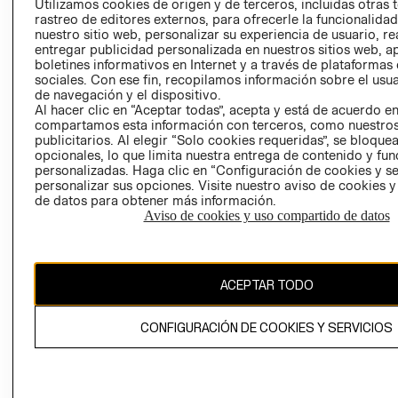
Utilizamos cookies de origen y de terceros, incluidas otras 
COOKIES
rastreo de editores externos, para ofrecerle la funcionalid
LIBRO DE
nuestro sitio web, personalizar su experiencia de usuario, rea
RECLAMACIO
entregar publicidad personalizada en nuestros sitios web, a
boletines informativos en Internet y a través de plataformas
sociales. Con ese fin, recopilamos información sobre el usua
de navegación y el dispositivo.
Al hacer clic en “Aceptar todas”, acepta y está de acuerdo e
compartamos esta información con terceros, como nuestros
publicitarios. Al elegir “Solo cookies requeridas”, se bloque
opcionales, lo que limita nuestra entrega de contenido y fu
Ecuador ($)
personalizadas. Haga clic en “Configuración de cookies y se
personalizar sus opciones. Visite nuestro aviso de cookies 
de datos para obtener más información.
CAMBIAR REGIÓN
Aviso de cookies y uso compartido de datos
El contenido de esta página web está protegido por copyright y es
ACEPTAR TODO
propiedad de H&M Hennes & Mauritz AB.
CONFIGURACIÓN DE COOKIES Y SERVICIOS