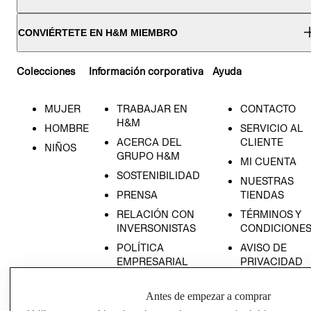
CONVIÉRTETE EN H&M MIEMBRO
Colecciones
Información corporativa
Ayuda
MUJER
TRABAJAR EN
CONTACTO
H&M
HOMBRE
SERVICIO AL
ACERCA DEL
CLIENTE
NIÑOS
GRUPO H&M
MI CUENTA
SOSTENIBILIDAD
NUESTRAS
PRENSA
TIENDAS
RELACIÓN CON
TÉRMINOS Y
INVERSONISTAS
CONDICIONE
POLÍTICA
AVISO DE
EMPRESARIAL
PRIVACIDAD
GIFT CARD
Antes de empezar a comprar
AVISO DE