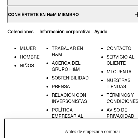
CONVIÉRTETE EN H&M MIEMBRO
Colecciones
Información corporativa
Ayuda
MUJER
TRABAJAR EN
CONTACTO
H&M
HOMBRE
SERVICIO AL
ACERCA DEL
CLIENTE
NIÑOS
GRUPO H&M
MI CUENTA
SOSTENIBILIDAD
NUESTRAS
PRENSA
TIENDAS
RELACIÓN CON
TÉRMINOS Y
INVERSONISTAS
CONDICIONE
POLÍTICA
AVISO DE
EMPRESARIAL
PRIVACIDAD
GIFT CARD
Antes de empezar a comprar
AVISO DE