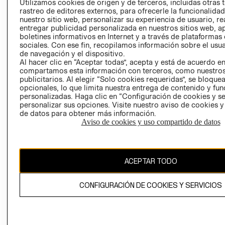
Utilizamos cookies de origen y de terceros, incluidas otras 
COOKIES
rastreo de editores externos, para ofrecerle la funcionalid
LIBRO DE
nuestro sitio web, personalizar su experiencia de usuario, rea
RECLAMACIO
entregar publicidad personalizada en nuestros sitios web, a
boletines informativos en Internet y a través de plataformas
sociales. Con ese fin, recopilamos información sobre el usua
de navegación y el dispositivo.
Al hacer clic en “Aceptar todas”, acepta y está de acuerdo e
compartamos esta información con terceros, como nuestros
publicitarios. Al elegir “Solo cookies requeridas”, se bloque
opcionales, lo que limita nuestra entrega de contenido y fu
Ecuador ($)
personalizadas. Haga clic en “Configuración de cookies y se
personalizar sus opciones. Visite nuestro aviso de cookies 
de datos para obtener más información.
CAMBIAR REGIÓN
Aviso de cookies y uso compartido de datos
El contenido de esta página web está protegido por copyright y es
ACEPTAR TODO
propiedad de H&M Hennes & Mauritz AB.
CONFIGURACIÓN DE COOKIES Y SERVICIOS