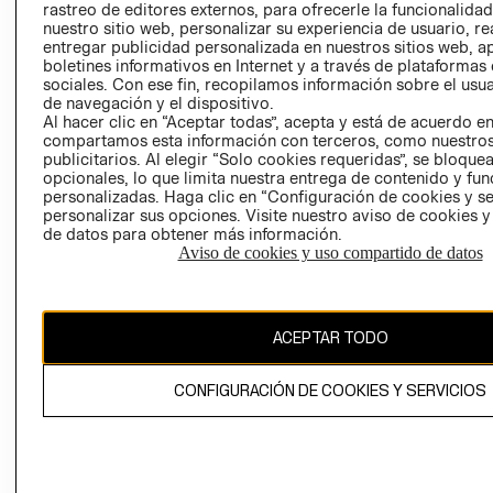
rastreo de editores externos, para ofrecerle la funcionalid
LIBRO DE
nuestro sitio web, personalizar su experiencia de usuario, rea
RECLAMACIO
entregar publicidad personalizada en nuestros sitios web, a
boletines informativos en Internet y a través de plataformas
sociales. Con ese fin, recopilamos información sobre el usua
de navegación y el dispositivo.
Al hacer clic en “Aceptar todas”, acepta y está de acuerdo e
compartamos esta información con terceros, como nuestros
publicitarios. Al elegir “Solo cookies requeridas”, se bloque
opcionales, lo que limita nuestra entrega de contenido y fu
Ecuador ($)
personalizadas. Haga clic en “Configuración de cookies y se
personalizar sus opciones. Visite nuestro aviso de cookies 
CAMBIAR REGIÓN
de datos para obtener más información.
Aviso de cookies y uso compartido de datos
El contenido de esta página web está protegido por copyright y es
ACEPTAR TODO
propiedad de H&M Hennes & Mauritz AB.
CONFIGURACIÓN DE COOKIES Y SERVICIOS