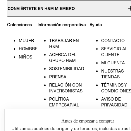
CONVIÉRTETE EN H&M MIEMBRO
Colecciones
Información corporativa
Ayuda
MUJER
TRABAJAR EN
CONTACTO
H&M
HOMBRE
SERVICIO AL
ACERCA DEL
CLIENTE
NIÑOS
GRUPO H&M
MI CUENTA
SOSTENIBILIDAD
NUESTRAS
PRENSA
TIENDAS
RELACIÓN CON
TÉRMINOS Y
INVERSONISTAS
CONDICIONE
POLÍTICA
AVISO DE
EMPRESARIAL
PRIVACIDAD
GIFT CARD
Antes de empezar a comprar
AVISO DE
COOKIES
Utilizamos cookies de origen y de terceros, incluidas otras 