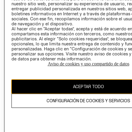
nuestro sitio web, personalizar su experiencia de usuario, rea
RECLAMACIO
entregar publicidad personalizada en nuestros sitios web, a
boletines informativos en Internet y a través de plataformas
sociales. Con ese fin, recopilamos información sobre el usua
de navegación y el dispositivo.
Al hacer clic en “Aceptar todas”, acepta y está de acuerdo e
compartamos esta información con terceros, como nuestros
publicitarios. Al elegir “Solo cookies requeridas”, se bloque
opcionales, lo que limita nuestra entrega de contenido y fu
Ecuador ($)
personalizadas. Haga clic en “Configuración de cookies y se
personalizar sus opciones. Visite nuestro aviso de cookies 
CAMBIAR REGIÓN
de datos para obtener más información.
Aviso de cookies y uso compartido de datos
El contenido de esta página web está protegido por copyright y es
ACEPTAR TODO
propiedad de H&M Hennes & Mauritz AB.
CONFIGURACIÓN DE COOKIES Y SERVICIOS