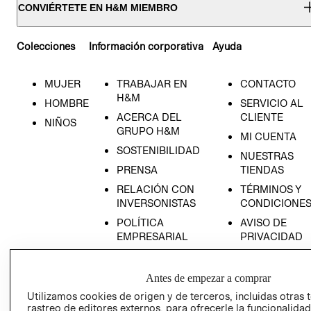
CONVIÉRTETE EN H&M MIEMBRO
Colecciones
Información corporativa
Ayuda
MUJER
TRABAJAR EN
CONTACTO
H&M
HOMBRE
SERVICIO AL
ACERCA DEL
CLIENTE
NIÑOS
GRUPO H&M
MI CUENTA
SOSTENIBILIDAD
NUESTRAS
PRENSA
TIENDAS
RELACIÓN CON
TÉRMINOS Y
INVERSONISTAS
CONDICIONE
POLÍTICA
AVISO DE
EMPRESARIAL
PRIVACIDAD
GIFT CARD
AVISO DE
Antes de empezar a comprar
COOKIES
Utilizamos cookies de origen y de terceros, incluidas otras 
rastreo de editores externos, para ofrecerle la funcionalid
LIBRO DE