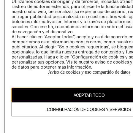
Utilizamos cookies de origen y de terceros, incluidas otras 
COOKIES
rastreo de editores externos, para ofrecerle la funcionalid
LIBRO DE
nuestro sitio web, personalizar su experiencia de usuario, rea
RECLAMACIO
entregar publicidad personalizada en nuestros sitios web, a
boletines informativos en Internet y a través de plataformas
sociales. Con ese fin, recopilamos información sobre el usua
de navegación y el dispositivo.
Al hacer clic en “Aceptar todas”, acepta y está de acuerdo e
compartamos esta información con terceros, como nuestros
publicitarios. Al elegir “Solo cookies requeridas”, se bloque
opcionales, lo que limita nuestra entrega de contenido y fu
Ecuador ($)
personalizadas. Haga clic en “Configuración de cookies y se
personalizar sus opciones. Visite nuestro aviso de cookies 
de datos para obtener más información.
CAMBIAR REGIÓN
Aviso de cookies y uso compartido de datos
El contenido de esta página web está protegido por copyright y es
ACEPTAR TODO
propiedad de H&M Hennes & Mauritz AB.
CONFIGURACIÓN DE COOKIES Y SERVICIOS