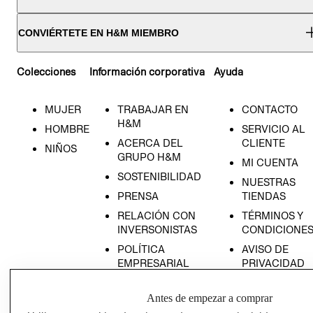
CONVIÉRTETE EN H&M MIEMBRO
Colecciones
Información corporativa
Ayuda
MUJER
TRABAJAR EN
CONTACTO
H&M
HOMBRE
SERVICIO AL
ACERCA DEL
CLIENTE
NIÑOS
GRUPO H&M
MI CUENTA
SOSTENIBILIDAD
NUESTRAS
PRENSA
TIENDAS
RELACIÓN CON
TÉRMINOS Y
INVERSONISTAS
CONDICIONE
POLÍTICA
AVISO DE
EMPRESARIAL
PRIVACIDAD
GIFT CARD
Antes de empezar a comprar
AVISO DE