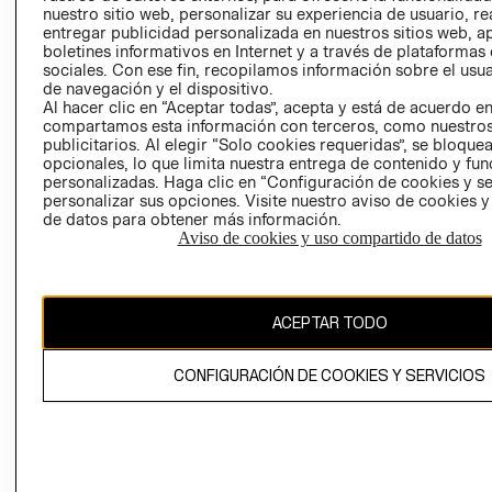
nuestro sitio web, personalizar su experiencia de usuario, rea
RECLAMACIO
entregar publicidad personalizada en nuestros sitios web, a
boletines informativos en Internet y a través de plataformas
sociales. Con ese fin, recopilamos información sobre el usua
de navegación y el dispositivo.
Al hacer clic en “Aceptar todas”, acepta y está de acuerdo e
compartamos esta información con terceros, como nuestros
publicitarios. Al elegir “Solo cookies requeridas”, se bloque
opcionales, lo que limita nuestra entrega de contenido y fu
Ecuador ($)
personalizadas. Haga clic en “Configuración de cookies y se
personalizar sus opciones. Visite nuestro aviso de cookies 
CAMBIAR REGIÓN
de datos para obtener más información.
Aviso de cookies y uso compartido de datos
El contenido de esta página web está protegido por copyright y es
ACEPTAR TODO
propiedad de H&M Hennes & Mauritz AB.
CONFIGURACIÓN DE COOKIES Y SERVICIOS