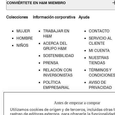
CONVIÉRTETE EN H&M MIEMBRO
Colecciones
Información corporativa
Ayuda
MUJER
TRABAJAR EN
CONTACTO
H&M
HOMBRE
SERVICIO AL
ACERCA DEL
CLIENTE
NIÑOS
GRUPO H&M
MI CUENTA
SOSTENIBILIDAD
NUESTRAS
PRENSA
TIENDAS
RELACIÓN CON
TÉRMINOS Y
INVERSONISTAS
CONDICIONE
POLÍTICA
AVISO DE
EMPRESARIAL
PRIVACIDAD
GIFT CARD
AVISO DE
Antes de empezar a comprar
COOKIES
Utilizamos cookies de origen y de terceros, incluidas otras 
rastreo de editores externos, para ofrecerle la funcionalid
LIBRO DE