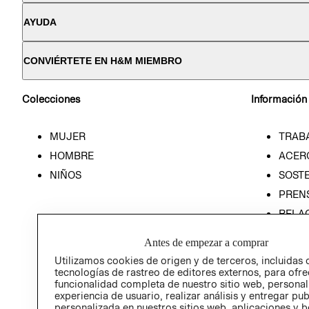
AYUDA
CONVIÉRTETE EN H&M MIEMBRO
Colecciones
Información
MUJER
TRAB
HOMBRE
ACER
NIÑOS
SOSTE
PREN
RELA
POLÍT
Antes de empezar a comprar
Utilizamos cookies de origen y de terceros, incluidas 
tecnologías de rastreo de editores externos, para ofre
funcionalidad completa de nuestro sitio web, personal
experiencia de usuario, realizar análisis y entregar pu
personalizada en nuestros sitios web, aplicaciones y b