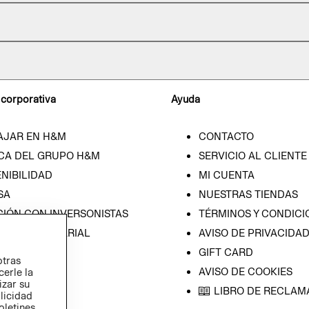
 corporativa
Ayuda
AJAR EN H&M
CONTACTO
CA DEL GRUPO H&M
SERVICIO AL CLIENTE
NIBILIDAD
MI CUENTA
SA
NUESTRAS TIENDAS
CIÓN CON INVERSONISTAS
TÉRMINOS Y CONDICI
ICA EMPRESARIAL
AVISO DE PRIVACIDA
GIFT CARD
otras
AVISO DE COOKIES
cerle la
izar su
LIBRO DE RECLAM
blicidad
oletines