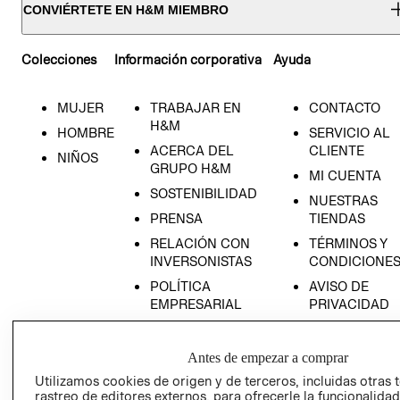
CONVIÉRTETE EN H&M MIEMBRO
Colecciones
Información corporativa
Ayuda
MUJER
TRABAJAR EN
CONTACTO
H&M
HOMBRE
SERVICIO AL
ACERCA DEL
CLIENTE
NIÑOS
GRUPO H&M
MI CUENTA
SOSTENIBILIDAD
NUESTRAS
PRENSA
TIENDAS
RELACIÓN CON
TÉRMINOS Y
INVERSONISTAS
CONDICIONE
POLÍTICA
AVISO DE
EMPRESARIAL
PRIVACIDAD
GIFT CARD
AVISO DE
Antes de empezar a comprar
COOKIES
Utilizamos cookies de origen y de terceros, incluidas otras 
rastreo de editores externos, para ofrecerle la funcionalid
LIBRO DE