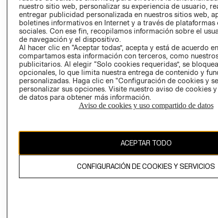
nuestro sitio web, personalizar su experiencia de usuario, rea
RECLAMACIO
entregar publicidad personalizada en nuestros sitios web, a
boletines informativos en Internet y a través de plataformas
sociales. Con ese fin, recopilamos información sobre el usua
de navegación y el dispositivo.
Al hacer clic en “Aceptar todas”, acepta y está de acuerdo e
compartamos esta información con terceros, como nuestros
publicitarios. Al elegir “Solo cookies requeridas”, se bloque
opcionales, lo que limita nuestra entrega de contenido y fu
Ecuador ($)
personalizadas. Haga clic en “Configuración de cookies y se
personalizar sus opciones. Visite nuestro aviso de cookies 
CAMBIAR REGIÓN
de datos para obtener más información.
Aviso de cookies y uso compartido de datos
El contenido de esta página web está protegido por copyright y es
ACEPTAR TODO
propiedad de H&M Hennes & Mauritz AB.
CONFIGURACIÓN DE COOKIES Y SERVICIOS