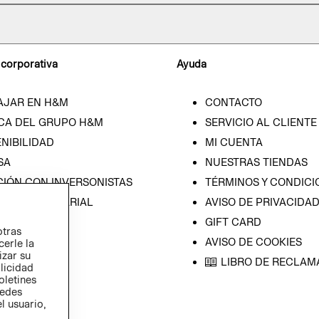
 corporativa
Ayuda
AJAR EN H&M
CONTACTO
CA DEL GRUPO H&M
SERVICIO AL CLIENTE
NIBILIDAD
MI CUENTA
SA
NUESTRAS TIENDAS
CIÓN CON INVERSONISTAS
TÉRMINOS Y CONDICI
ICA EMPRESARIAL
AVISO DE PRIVACIDA
GIFT CARD
otras
AVISO DE COOKIES
cerle la
izar su
LIBRO DE RECLAM
blicidad
oletines
redes
l usuario,