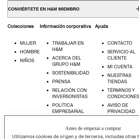
CONVIÉRTETE EN H&M MIEMBRO
Colecciones
Información corporativa
Ayuda
MUJER
TRABAJAR EN
CONTACTO
H&M
HOMBRE
SERVICIO AL
ACERCA DEL
CLIENTE
NIÑOS
GRUPO H&M
MI CUENTA
SOSTENIBILIDAD
NUESTRAS
PRENSA
TIENDAS
RELACIÓN CON
TÉRMINOS Y
INVERSONISTAS
CONDICIONE
POLÍTICA
AVISO DE
EMPRESARIAL
PRIVACIDAD
GIFT CARD
Antes de empezar a comprar
AVISO DE
COOKIES
Utilizamos cookies de origen y de terceros, incluidas otras 