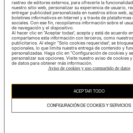
rastreo de editores externos, para ofrecerle la funcionalid
LIBRO DE
nuestro sitio web, personalizar su experiencia de usuario, rea
RECLAMACIO
entregar publicidad personalizada en nuestros sitios web, a
boletines informativos en Internet y a través de plataformas
sociales. Con ese fin, recopilamos información sobre el usua
de navegación y el dispositivo.
Al hacer clic en “Aceptar todas”, acepta y está de acuerdo e
compartamos esta información con terceros, como nuestros
publicitarios. Al elegir “Solo cookies requeridas”, se bloque
opcionales, lo que limita nuestra entrega de contenido y fu
Ecuador ($)
personalizadas. Haga clic en “Configuración de cookies y se
personalizar sus opciones. Visite nuestro aviso de cookies 
CAMBIAR REGIÓN
de datos para obtener más información.
Aviso de cookies y uso compartido de datos
El contenido de esta página web está protegido por copyright y es
ACEPTAR TODO
propiedad de H&M Hennes & Mauritz AB.
CONFIGURACIÓN DE COOKIES Y SERVICIOS