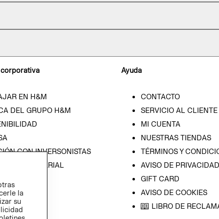
 corporativa
Ayuda
AJAR EN H&M
CONTACTO
CA DEL GRUPO H&M
SERVICIO AL CLIENTE
NIBILIDAD
MI CUENTA
SA
NUESTRAS TIENDAS
CIÓN CON INVERSONISTAS
TÉRMINOS Y CONDICI
ICA EMPRESARIAL
AVISO DE PRIVACIDA
GIFT CARD
otras
AVISO DE COOKIES
cerle la
izar su
LIBRO DE RECLAM
blicidad
oletines