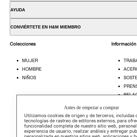
AYUDA
CONVIÉRTETE EN H&M MIEMBRO
Colecciones
Información
MUJER
TRAB
HOMBRE
ACER
NIÑOS
SOSTE
PREN
RELA
POLÍT
Antes de empezar a comprar
Utilizamos cookies de origen y de terceros, incluidas 
tecnologías de rastreo de editores externos, para ofre
funcionalidad completa de nuestro sitio web, personal
experiencia de usuario, realizar análisis y entregar pu
personalizada en nuestros sitios web, aplicaciones y b