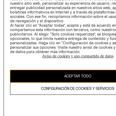
nuestro sitio web, personalizar su experiencia de usuario, rea
RECLAMACIO
entregar publicidad personalizada en nuestros sitios web, a
boletines informativos en Internet y a través de plataformas
sociales. Con ese fin, recopilamos información sobre el usua
de navegación y el dispositivo.
Al hacer clic en “Aceptar todas”, acepta y está de acuerdo e
compartamos esta información con terceros, como nuestros
publicitarios. Al elegir “Solo cookies requeridas”, se bloque
opcionales, lo que limita nuestra entrega de contenido y fu
Ecuador ($)
personalizadas. Haga clic en “Configuración de cookies y se
personalizar sus opciones. Visite nuestro aviso de cookies 
CAMBIAR REGIÓN
de datos para obtener más información.
Aviso de cookies y uso compartido de datos
El contenido de esta página web está protegido por copyright y es
ACEPTAR TODO
propiedad de H&M Hennes & Mauritz AB.
CONFIGURACIÓN DE COOKIES Y SERVICIOS