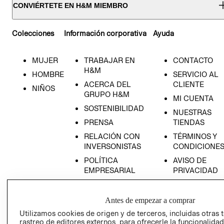
CONVIÉRTETE EN H&M MIEMBRO
Colecciones
Información corporativa
Ayuda
MUJER
TRABAJAR EN
CONTACTO
H&M
HOMBRE
SERVICIO AL
ACERCA DEL
CLIENTE
NIÑOS
GRUPO H&M
MI CUENTA
SOSTENIBILIDAD
NUESTRAS
PRENSA
TIENDAS
RELACIÓN CON
TÉRMINOS Y
INVERSONISTAS
CONDICIONE
POLÍTICA
AVISO DE
EMPRESARIAL
PRIVACIDAD
GIFT CARD
AVISO DE
Antes de empezar a comprar
COOKIES
Utilizamos cookies de origen y de terceros, incluidas otras 
rastreo de editores externos, para ofrecerle la funcionalid
LIBRO DE