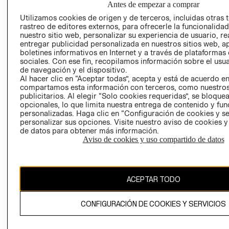
Antes de empezar a comprar
AVISO DE
Utilizamos cookies de origen y de terceros, incluidas otras 
COOKIES
rastreo de editores externos, para ofrecerle la funcionalid
nuestro sitio web, personalizar su experiencia de usuario, rea
LIBRO DE
entregar publicidad personalizada en nuestros sitios web, a
RECLAMACIO
boletines informativos en Internet y a través de plataformas
sociales. Con ese fin, recopilamos información sobre el usua
de navegación y el dispositivo.
Al hacer clic en “Aceptar todas”, acepta y está de acuerdo e
compartamos esta información con terceros, como nuestros
publicitarios. Al elegir “Solo cookies requeridas”, se bloque
opcionales, lo que limita nuestra entrega de contenido y fu
personalizadas. Haga clic en “Configuración de cookies y se
Ecuador ($)
personalizar sus opciones. Visite nuestro aviso de cookies 
de datos para obtener más información.
CAMBIAR REGIÓN
Aviso de cookies y uso compartido de datos
ACEPTAR TODO
El contenido de esta página web está protegido por copyright y es
propiedad de H&M Hennes & Mauritz AB.
CONFIGURACIÓN DE COOKIES Y SERVICIOS