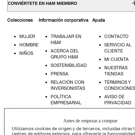
CONVIÉRTETE EN H&M MIEMBRO
Colecciones
Información corporativa
Ayuda
MUJER
TRABAJAR EN
CONTACTO
H&M
HOMBRE
SERVICIO AL
ACERCA DEL
CLIENTE
NIÑOS
GRUPO H&M
MI CUENTA
SOSTENIBILIDAD
NUESTRAS
PRENSA
TIENDAS
RELACIÓN CON
TÉRMINOS Y
INVERSONISTAS
CONDICIONE
POLÍTICA
AVISO DE
EMPRESARIAL
PRIVACIDAD
GIFT CARD
AVISO DE
Antes de empezar a comprar
COOKIES
Utilizamos cookies de origen y de terceros, incluidas otras 
rastreo de editores externos, para ofrecerle la funcionalid
LIBRO DE