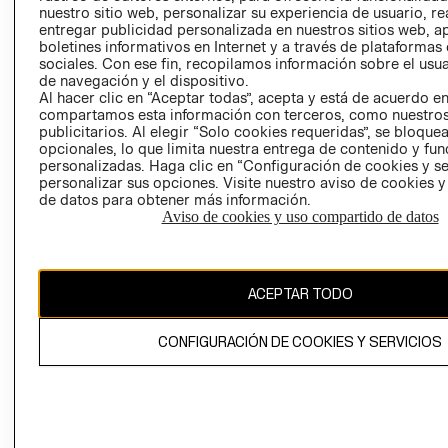
nuestro sitio web, personalizar su experiencia de usuario, rea
RECLAMACIO
entregar publicidad personalizada en nuestros sitios web, a
boletines informativos en Internet y a través de plataformas
sociales. Con ese fin, recopilamos información sobre el usua
de navegación y el dispositivo.
Al hacer clic en “Aceptar todas”, acepta y está de acuerdo e
compartamos esta información con terceros, como nuestros
publicitarios. Al elegir “Solo cookies requeridas”, se bloque
opcionales, lo que limita nuestra entrega de contenido y fu
Ecuador ($)
personalizadas. Haga clic en “Configuración de cookies y se
personalizar sus opciones. Visite nuestro aviso de cookies 
CAMBIAR REGIÓN
de datos para obtener más información.
Aviso de cookies y uso compartido de datos
El contenido de esta página web está protegido por copyright y es
ACEPTAR TODO
propiedad de H&M Hennes & Mauritz AB.
CONFIGURACIÓN DE COOKIES Y SERVICIOS