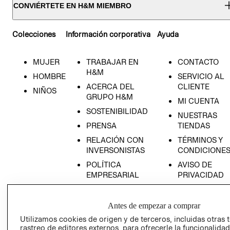
CONVIÉRTETE EN H&M MIEMBRO
Colecciones
Información corporativa
Ayuda
MUJER
TRABAJAR EN
CONTACTO
H&M
HOMBRE
SERVICIO AL
ACERCA DEL
CLIENTE
NIÑOS
GRUPO H&M
MI CUENTA
SOSTENIBILIDAD
NUESTRAS
PRENSA
TIENDAS
RELACIÓN CON
TÉRMINOS Y
INVERSONISTAS
CONDICIONE
POLÍTICA
AVISO DE
EMPRESARIAL
PRIVACIDAD
GIFT CARD
AVISO DE
Antes de empezar a comprar
COOKIES
Utilizamos cookies de origen y de terceros, incluidas otras 
rastreo de editores externos, para ofrecerle la funcionalid
LIBRO DE