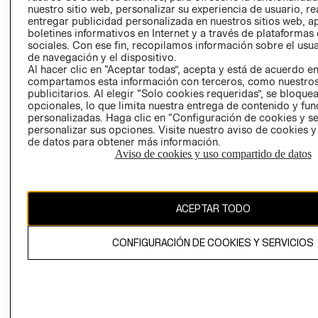
nuestro sitio web, personalizar su experiencia de usuario, rea
RECLAMACIO
entregar publicidad personalizada en nuestros sitios web, a
boletines informativos en Internet y a través de plataformas
sociales. Con ese fin, recopilamos información sobre el usua
de navegación y el dispositivo.
Al hacer clic en “Aceptar todas”, acepta y está de acuerdo e
compartamos esta información con terceros, como nuestros
publicitarios. Al elegir “Solo cookies requeridas”, se bloque
opcionales, lo que limita nuestra entrega de contenido y fu
Ecuador ($)
personalizadas. Haga clic en “Configuración de cookies y se
personalizar sus opciones. Visite nuestro aviso de cookies 
CAMBIAR REGIÓN
de datos para obtener más información.
Aviso de cookies y uso compartido de datos
El contenido de esta página web está protegido por copyright y es
ACEPTAR TODO
propiedad de H&M Hennes & Mauritz AB.
CONFIGURACIÓN DE COOKIES Y SERVICIOS