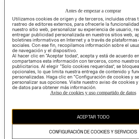
EMPRESARIAL
PRIVACIDAD
GIFT CARD
Antes de empezar a comprar
AVISO DE
Utilizamos cookies de origen y de terceros, incluidas otras 
rastreo de editores externos, para ofrecerle la funcionalid
COOKIES
nuestro sitio web, personalizar su experiencia de usuario, rea
LIBRO DE
entregar publicidad personalizada en nuestros sitios web, a
RECLAMACIO
boletines informativos en Internet y a través de plataformas
sociales. Con ese fin, recopilamos información sobre el usua
de navegación y el dispositivo.
Al hacer clic en “Aceptar todas”, acepta y está de acuerdo e
compartamos esta información con terceros, como nuestros
publicitarios. Al elegir “Solo cookies requeridas”, se bloque
opcionales, lo que limita nuestra entrega de contenido y fu
personalizadas. Haga clic en “Configuración de cookies y se
personalizar sus opciones. Visite nuestro aviso de cookies 
Ecuador ($)
de datos para obtener más información.
Aviso de cookies y uso compartido de datos
CAMBIAR REGIÓN
ACEPTAR TODO
El contenido de esta página web está protegido por copyright y es
propiedad de H&M Hennes & Mauritz AB.
CONFIGURACIÓN DE COOKIES Y SERVICIOS