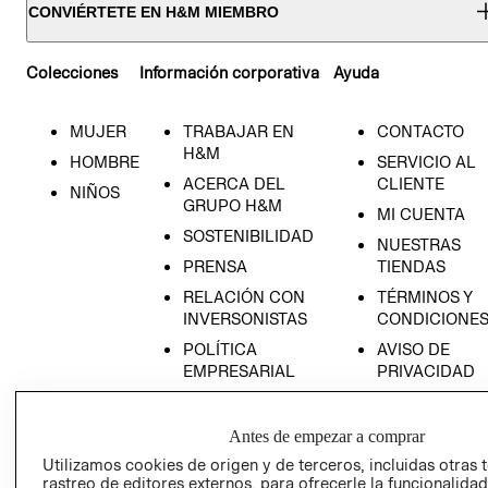
CONVIÉRTETE EN H&M MIEMBRO
Colecciones
Información corporativa
Ayuda
MUJER
TRABAJAR EN
CONTACTO
H&M
HOMBRE
SERVICIO AL
ACERCA DEL
CLIENTE
NIÑOS
GRUPO H&M
MI CUENTA
SOSTENIBILIDAD
NUESTRAS
PRENSA
TIENDAS
RELACIÓN CON
TÉRMINOS Y
INVERSONISTAS
CONDICIONE
POLÍTICA
AVISO DE
EMPRESARIAL
PRIVACIDAD
GIFT CARD
AVISO DE
Antes de empezar a comprar
COOKIES
Utilizamos cookies de origen y de terceros, incluidas otras 
rastreo de editores externos, para ofrecerle la funcionalid
LIBRO DE