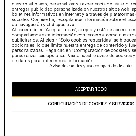
nuestro sitio web, personalizar su experiencia de usuario, rea
RECLAMACIO
entregar publicidad personalizada en nuestros sitios web, a
boletines informativos en Internet y a través de plataformas
sociales. Con ese fin, recopilamos información sobre el usua
de navegación y el dispositivo.
Al hacer clic en “Aceptar todas”, acepta y está de acuerdo e
compartamos esta información con terceros, como nuestros
publicitarios. Al elegir “Solo cookies requeridas”, se bloque
opcionales, lo que limita nuestra entrega de contenido y fu
Ecuador ($)
personalizadas. Haga clic en “Configuración de cookies y se
personalizar sus opciones. Visite nuestro aviso de cookies 
CAMBIAR REGIÓN
de datos para obtener más información.
Aviso de cookies y uso compartido de datos
El contenido de esta página web está protegido por copyright y es
ACEPTAR TODO
propiedad de H&M Hennes & Mauritz AB.
CONFIGURACIÓN DE COOKIES Y SERVICIOS