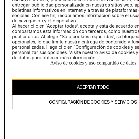
entregar publicidad personalizada en nuestros sitios web, a
boletines informativos en Internet y a través de plataformas
sociales. Con ese fin, recopilamos información sobre el usua
de navegación y el dispositivo.
Al hacer clic en “Aceptar todas”, acepta y está de acuerdo e
compartamos esta información con terceros, como nuestros
publicitarios. Al elegir “Solo cookies requeridas”, se bloque
opcionales, lo que limita nuestra entrega de contenido y fu
Ecuador ($)
personalizadas. Haga clic en “Configuración de cookies y se
personalizar sus opciones. Visite nuestro aviso de cookies 
CAMBIAR REGIÓN
de datos para obtener más información.
Aviso de cookies y uso compartido de datos
El contenido de esta página web está protegido por copyright y es
propiedad de H&M Hennes & Mauritz AB.
ACEPTAR TODO
CONFIGURACIÓN DE COOKIES Y SERVICIOS