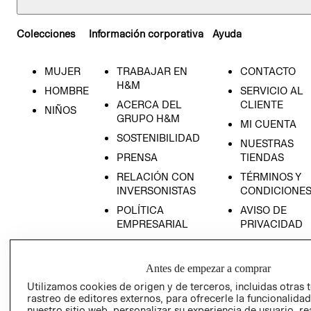
Colecciones
Información corporativa
Ayuda
MUJER
TRABAJAR EN
CONTACTO
H&M
HOMBRE
SERVICIO AL
ACERCA DEL
CLIENTE
NIÑOS
GRUPO H&M
MI CUENTA
SOSTENIBILIDAD
NUESTRAS
PRENSA
TIENDAS
RELACIÓN CON
TÉRMINOS Y
INVERSONISTAS
CONDICIONE
POLÍTICA
AVISO DE
EMPRESARIAL
PRIVACIDAD
GIFT CARD
AVISO DE
Antes de empezar a comprar
COOKIES
Utilizamos cookies de origen y de terceros, incluidas otras 
LIBRO DE
rastreo de editores externos, para ofrecerle la funcionalid
RECLAMACIO
nuestro sitio web, personalizar su experiencia de usuario, rea