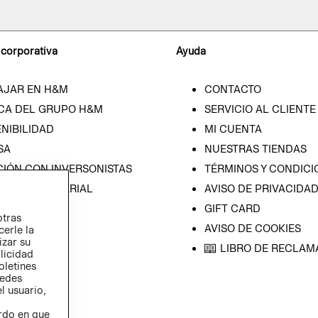
 corporativa
Ayuda
AJAR EN H&M
CONTACTO
CA DEL GRUPO H&M
SERVICIO AL CLIENTE
NIBILIDAD
MI CUENTA
SA
NUESTRAS TIENDAS
CIÓN CON INVERSONISTAS
TÉRMINOS Y CONDICI
ICA EMPRESARIAL
AVISO DE PRIVACIDA
GIFT CARD
otras
AVISO DE COOKIES
cerle la
izar su
LIBRO DE RECLAM
blicidad
oletines
redes
l usuario,
erdo en que